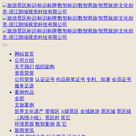
网站首页
公司介绍
关于我们
组织架构
资质荣誉
公司荣誉
认证证书
作品获奖证书
专利、软著
会员证书
服务足迹
案例作品
全部
文旅案例
世界文化遗产
度假区
A级景区
全域旅游
景区城
景区镇
（风情小镇）
景区村
其它
环境景观
数智案例
其 它
新闻资讯