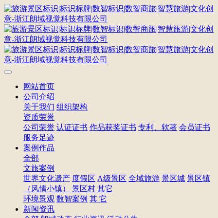
网站首页
公司介绍
关于我们
组织架构
资质荣誉
公司荣誉
认证证书
作品获奖证书
专利、软著
会员证书
服务足迹
案例作品
全部
文旅案例
世界文化遗产
度假区
A级景区
全域旅游
景区城
景区镇
（风情小镇）
景区村
其它
环境景观
数智案例
其 它
新闻资讯