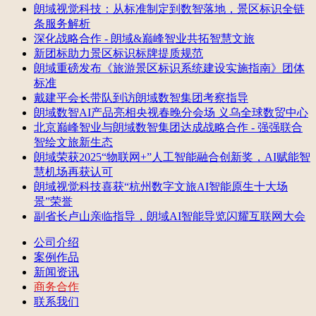
朗域视觉科技：从标准制定到数智落地，景区标识全链
条服务解析
深化战略合作 - 朗域&巅峰智业共拓智慧文旅
新团标助力景区标识标牌提质规范
朗域重磅发布《旅游景区标识系统建设实施指南》团体
标准
戴建平会长带队到访朗域数智集团考察指导
朗域数智AI产品亮相央视春晚分会场 义乌全球数贸中心
北京巅峰智业与朗域数智集团达成战略合作 - 强强联合
智绘文旅新生态
朗域荣获2025“物联网+”人工智能融合创新奖，AI赋能智
慧机场再获认可
朗域视觉科技喜获“杭州数字文旅AI智能原生十大场
景”荣誉
副省长卢山亲临指导，朗域AI智能导览闪耀互联网大会
公司介绍
案例作品
新闻资讯
商务合作
联系我们