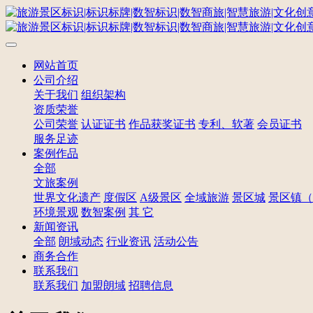
网站首页
公司介绍
关于我们
组织架构
资质荣誉
公司荣誉
认证证书
作品获奖证书
专利、软著
会员证书
服务足迹
案例作品
全部
文旅案例
世界文化遗产
度假区
A级景区
全域旅游
景区城
景区镇（
环境景观
数智案例
其 它
新闻资讯
全部
朗域动态
行业资讯
活动公告
商务合作
联系我们
联系我们
加盟朗域
招聘信息