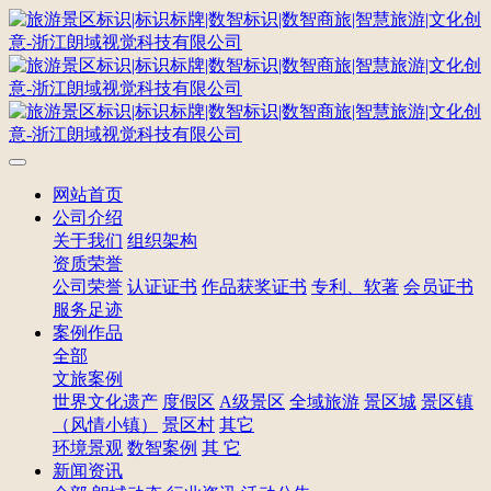
网站首页
公司介绍
关于我们
组织架构
资质荣誉
公司荣誉
认证证书
作品获奖证书
专利、软著
会员证书
服务足迹
案例作品
全部
文旅案例
世界文化遗产
度假区
A级景区
全域旅游
景区城
景区镇
（风情小镇）
景区村
其它
环境景观
数智案例
其 它
新闻资讯