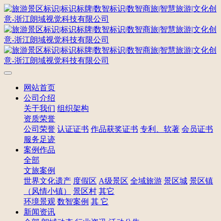
网站首页
公司介绍
关于我们
组织架构
资质荣誉
公司荣誉
认证证书
作品获奖证书
专利、软著
会员证书
服务足迹
案例作品
全部
文旅案例
世界文化遗产
度假区
A级景区
全域旅游
景区城
景区镇
（风情小镇）
景区村
其它
环境景观
数智案例
其 它
新闻资讯