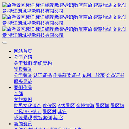
网站首页
公司介绍
关于我们
组织架构
资质荣誉
公司荣誉
认证证书
作品获奖证书
专利、软著
会员证书
服务足迹
案例作品
全部
文旅案例
世界文化遗产
度假区
A级景区
全域旅游
景区城
景区镇
（风情小镇）
景区村
其它
环境景观
数智案例
其 它
新闻资讯