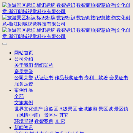
网站首页
公司介绍
关于我们
组织架构
资质荣誉
公司荣誉
认证证书
作品获奖证书
专利、软著
会员证书
服务足迹
案例作品
全部
文旅案例
世界文化遗产
度假区
A级景区
全域旅游
景区城
景区镇
（风情小镇）
景区村
其它
环境景观
数智案例
其 它
新闻资讯