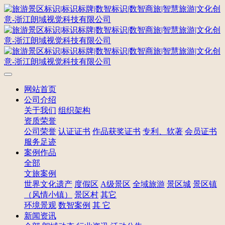
网站首页
公司介绍
关于我们
组织架构
资质荣誉
公司荣誉
认证证书
作品获奖证书
专利、软著
会员证书
服务足迹
案例作品
全部
文旅案例
世界文化遗产
度假区
A级景区
全域旅游
景区城
景区镇
（风情小镇）
景区村
其它
环境景观
数智案例
其 它
新闻资讯