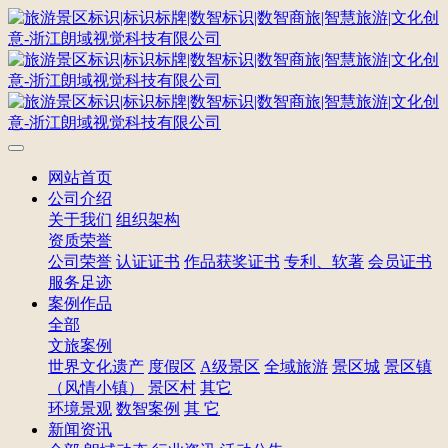
网站首页
公司介绍
关于我们
组织架构
资质荣誉
公司荣誉
认证证书
作品获奖证书
专利、软著
会员证书
服务足迹
案例作品
全部
文旅案例
世界文化遗产
度假区
A级景区
全域旅游
景区城
景区镇
（风情小镇）
景区村
其它
环境景观
数智案例
其 它
新闻资讯