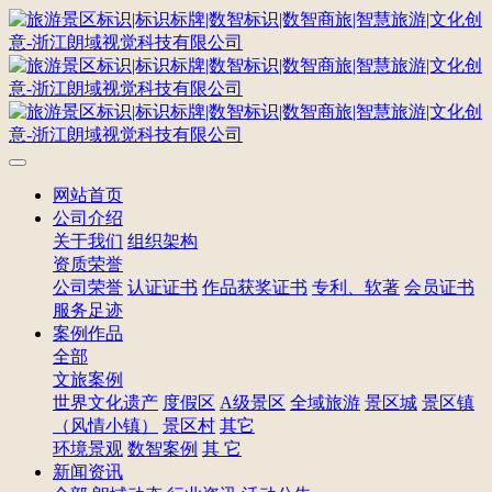
网站首页
公司介绍
关于我们
组织架构
资质荣誉
公司荣誉
认证证书
作品获奖证书
专利、软著
会员证书
服务足迹
案例作品
全部
文旅案例
世界文化遗产
度假区
A级景区
全域旅游
景区城
景区镇
（风情小镇）
景区村
其它
环境景观
数智案例
其 它
新闻资讯